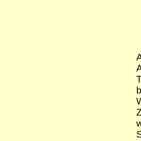
A
A
T
b
Z
w
S