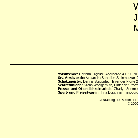
W
J
M
Vorsitzende:
Corinna Engelke, Ahornallee 40, 37170
Stv. Vorsitzende:
Alexandra Scheffler, Steinmetzstr
Schatzmeister:
Dennis Stepputat, Hinter der Pforte 
Schriftführerin:
Sarah Wohlgemuth, Hinter der Pforte
Presse- und Öffentlichkeitsarbeit:
Charlyn Sommerf
Sport- und Freizeitwartin:
Tina Buschner, Timoburg
Gestaltung der Seiten dur
© 2000