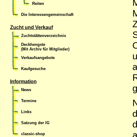
M
Reiten
M
Die Interessengemeinschaft
Z
Zucht und Verkauf
S
Zuchtstättenverzeichnis
O
Deckhengste
(Mit Archiv für Mitglieder)
u
Verkaufsangebote
a
Kaufgesuche
Information
g
News
N
Termine
d
Links
d
Satzung der IG
a
classic-shop