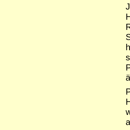
J
H
R
S
h
s
P
ä
P
w
a