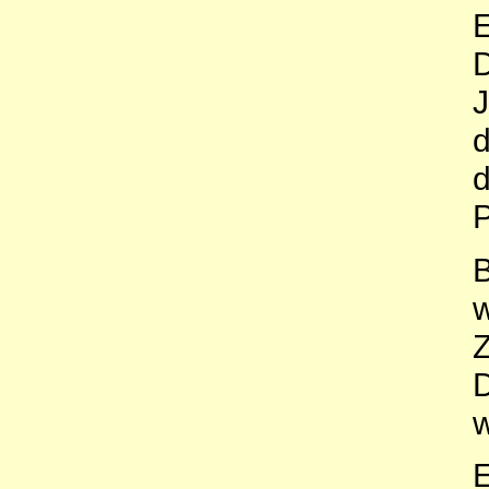
E
D
J
d
d
P
B
w
Z
D
w
E