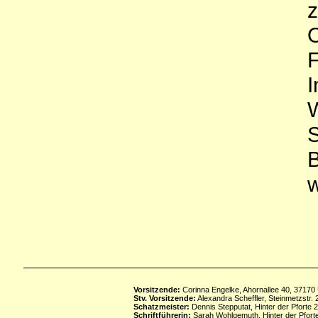
z
O
F
I
W
S
B
w
Vorsitzende:
Corinna Engelke, Ahornallee 40, 37170
Stv. Vorsitzende:
Alexandra Scheffler, Steinmetzstr
Schatzmeister:
Dennis Stepputat, Hinter der Pforte 
Schriftführerin:
Sarah Wohlgemuth, Hinter der Pforte