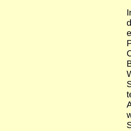
I
d
e
P
C
B
W
S
t
A
w
S