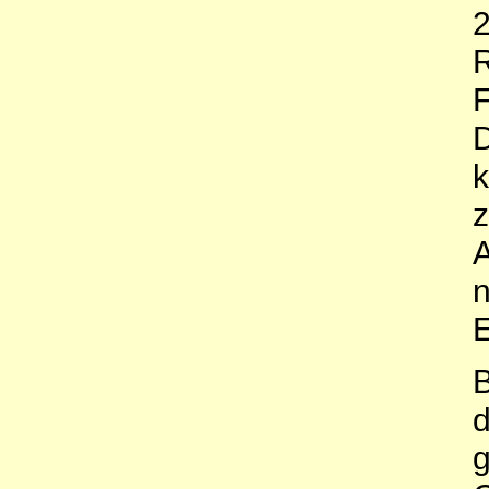
2
R
k
n
E
B
d
g