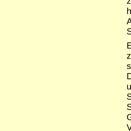
z
h
A
S
E
z
s
D
u
S
S
G
V