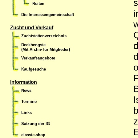
s
Reiten
i
Die Interessengemeinschaft
w
Zucht und Verkauf
Q
Zuchtstättenverzeichnis
d
Deckhengste
(Mit Archiv für Mitglieder)
d
Verkaufsangebote
o
Kaufgesuche
P
Information
B
News
I
Termine
b
Links
z
Satzung der IG
E
classic-shop