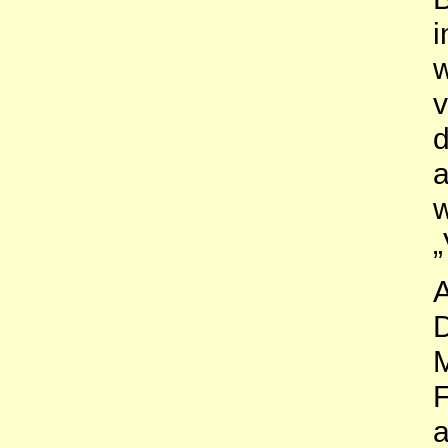
i
w
v
d
„
A
D
M
F
a