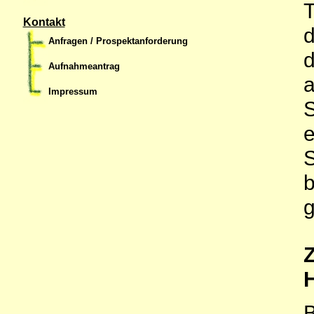
T
Kontakt
d
Anfragen / Prospektanforderung
d
Aufnahmeantrag
a
Impressum
S
e
S
b
g
Z
B