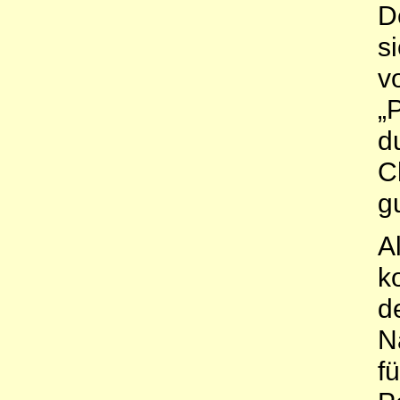
D
s
v
„
d
C
g
A
k
d
N
f