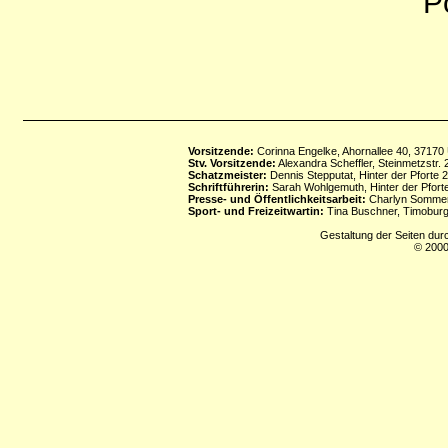
P
Vorsitzende:
Corinna Engelke, Ahornallee 40, 37170
Stv. Vorsitzende:
Alexandra Scheffler, Steinmetzstr
Schatzmeister:
Dennis Stepputat, Hinter der Pforte 
Schriftführerin:
Sarah Wohlgemuth, Hinter der Pforte
Presse- und Öffentlichkeitsarbeit:
Charlyn Sommerf
Sport- und Freizeitwartin:
Tina Buschner, Timoburg
Gestaltung der Seiten dur
© 2000