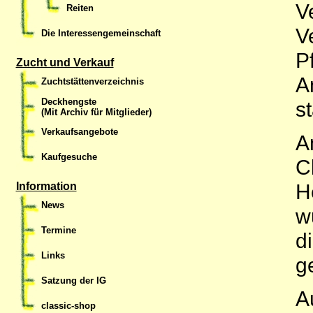
V
Reiten
V
Die Interessengemeinschaft
P
Zucht und Verkauf
A
Zuchtstättenverzeichnis
Deckhengste
st
(Mit Archiv für Mitglieder)
Verkaufsangebote
A
Kaufgesuche
C
H
Information
News
w
Termine
d
Links
g
Satzung der IG
A
classic-shop