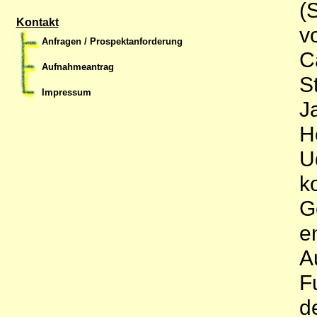
(
Kontakt
v
Anfragen / Prospektanforderung
C
Aufnahmeantrag
S
Impressum
J
H
U
k
G
e
A
F
d