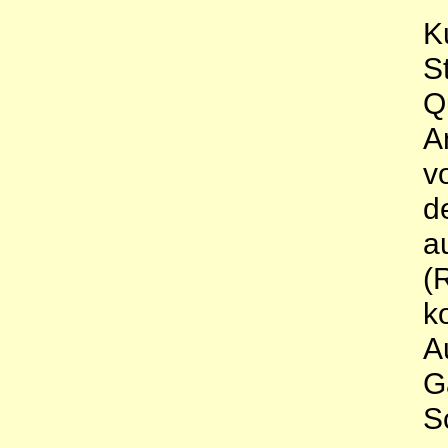
K
S
Q
A
v
d
a
(
k
A
G
Sc