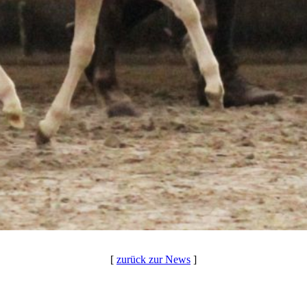
[
zurück zur News
]