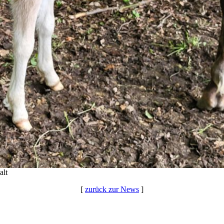
alt
[
zurück zur News
]