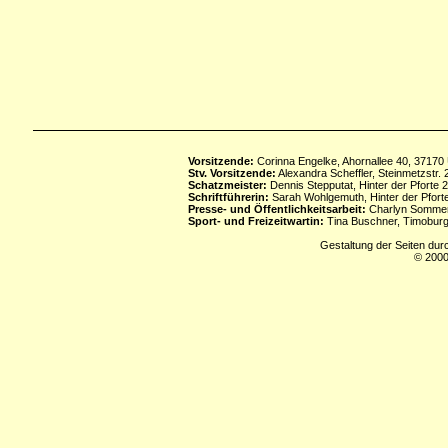
Vorsitzende:
Corinna Engelke, Ahornallee 40, 37170
Stv. Vorsitzende:
Alexandra Scheffler, Steinmetzstr
Schatzmeister:
Dennis Stepputat, Hinter der Pforte 
Schriftführerin:
Sarah Wohlgemuth, Hinter der Pforte
Presse- und Öffentlichkeitsarbeit:
Charlyn Sommerf
Sport- und Freizeitwartin:
Tina Buschner, Timoburg
Gestaltung der Seiten dur
© 2000