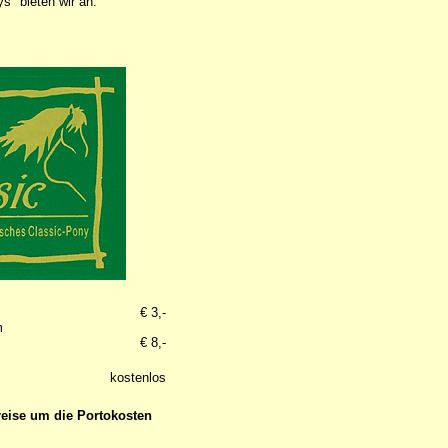
s" bieten wir an:
€ 3,-
m
€ 8,-
kostenlos
reise um die Portokosten