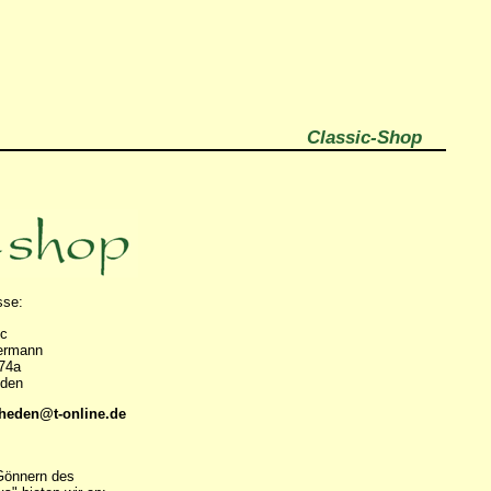
Classic-Shop
sse:
ic
ermann
 74a
eden
eden@t-online.de
Gönnern des