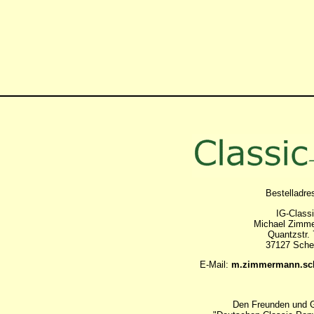
Bestelladre
IG-Class
Michael Zimm
Quantzstr.
37127 Sch
E-Mail:
m.zimmermann.sch
Den Freunden und 