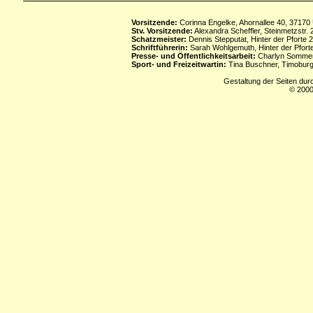
Vorsitzende:
Corinna Engelke, Ahornallee 40, 37170
Stv. Vorsitzende:
Alexandra Scheffler, Steinmetzstr
Schatzmeister:
Dennis Stepputat, Hinter der Pforte 
Schriftführerin:
Sarah Wohlgemuth, Hinter der Pforte
Presse- und Öffentlichkeitsarbeit:
Charlyn Sommerf
Sport- und Freizeitwartin:
Tina Buschner, Timoburg
Gestaltung der Seiten dur
© 2000