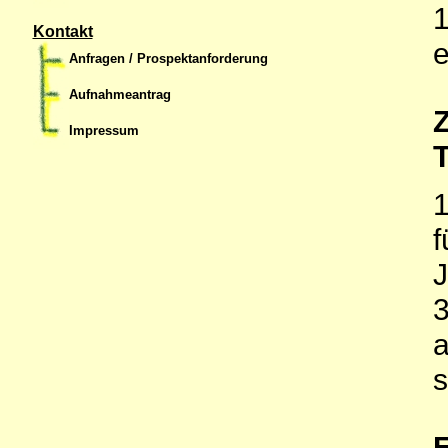
1
Kontakt
e
Anfragen / Prospektanforderung
Aufnahmeantrag
Impressum
T
1
f
J
3
a
s