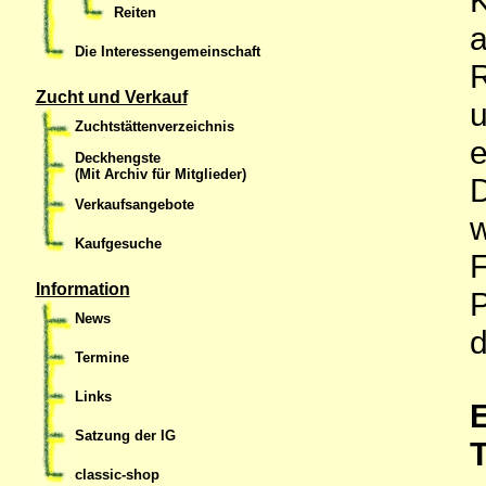
Reiten
a
Die Interessengemeinschaft
Zucht und Verkauf
u
Zuchtstättenverzeichnis
e
Deckhengste
(Mit Archiv für Mitglieder)
D
Verkaufsangebote
Kaufgesuche
F
Information
P
News
d
Termine
Links
Satzung der IG
T
classic-shop