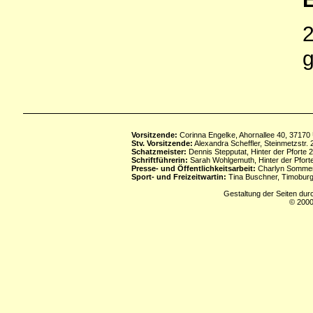
2
g
Vorsitzende:
Corinna Engelke, Ahornallee 40, 37170
Stv. Vorsitzende:
Alexandra Scheffler, Steinmetzstr
Schatzmeister:
Dennis Stepputat, Hinter der Pforte 
Schriftführerin:
Sarah Wohlgemuth, Hinter der Pforte
Presse- und Öffentlichkeitsarbeit:
Charlyn Sommerf
Sport- und Freizeitwartin:
Tina Buschner, Timoburg
Gestaltung der Seiten dur
© 2000