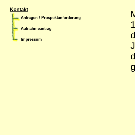
Kontakt
M
Anfragen / Prospektanforderung
1
Aufnahmeantrag
d
Impressum
J
d
g