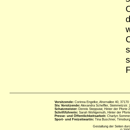
d
w
C
s
s
F
Vorsitzende:
Corinna Engelke, Ahornallee 40, 37170
Stv. Vorsitzende:
Alexandra Scheffler, Steinmetzstr
Schatzmeister:
Dennis Stepputat, Hinter der Pforte 
Schriftführerin:
Sarah Wohlgemuth, Hinter der Pforte
Presse- und Öffentlichkeitsarbeit:
Charlyn Sommerf
Sport- und Freizeitwartin:
Tina Buschner, Timoburg
Gestaltung der Seiten dur
© 2000