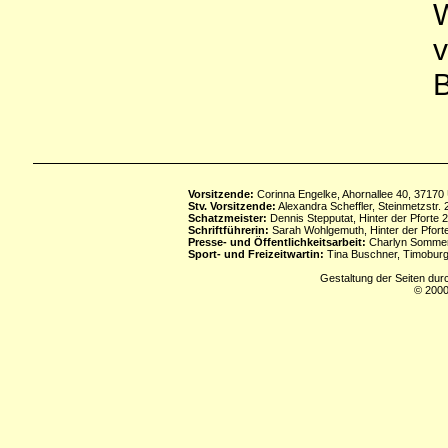
B
Vorsitzende:
Corinna Engelke, Ahornallee 40, 37170
Stv. Vorsitzende:
Alexandra Scheffler, Steinmetzstr
Schatzmeister:
Dennis Stepputat, Hinter der Pforte 
Schriftführerin:
Sarah Wohlgemuth, Hinter der Pforte
Presse- und Öffentlichkeitsarbeit:
Charlyn Sommerf
Sport- und Freizeitwartin:
Tina Buschner, Timoburg
Gestaltung der Seiten dur
© 2000