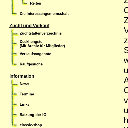
Reiten
Die Interessengemeinschaft
Zucht und Verkauf
Zuchtstättenverzeichnis
z
Deckhengste
(Mit Archiv für Mitglieder)
Verkaufsangebote
w
Kaufgesuche
u
Information
News
Termine
Links
u
Satzung der IG
h
classic-shop