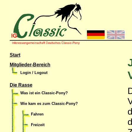
Start
Mitglieder-Bereich
Login / Logout
Die Rasse
D
Was ist ein Classic-Pony?
V
Wie kam es zum Classic-Pony?
d
Fahren
d
Freizeit
Z