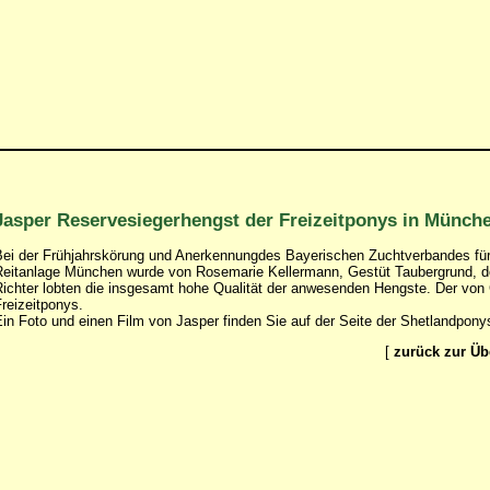
Jasper Reservesiegerhengst der Freizeitponys in Münch
ei der Frühjahrskörung und Anerkennungdes Bayerischen Zuchtverbandes für
eitanlage München wurde von Rosemarie Kellermann, Gestüt Taubergrund, der 
ichter lobten die insgesamt hohe Qualität der anwesenden Hengste. Der vo
reizeitponys.
in Foto und einen Film von Jasper finden Sie auf der Seite der Shetlandpon
[
zurück zur Üb