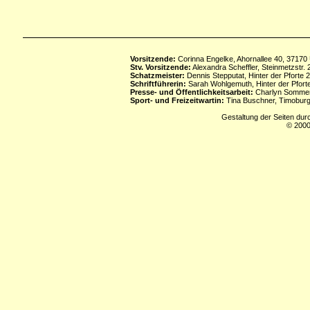
Vorsitzende:
Corinna Engelke, Ahornallee 40, 37170
Stv. Vorsitzende:
Alexandra Scheffler, Steinmetzstr
Schatzmeister:
Dennis Stepputat, Hinter der Pforte 
Schriftführerin:
Sarah Wohlgemuth, Hinter der Pforte
Presse- und Öffentlichkeitsarbeit:
Charlyn Sommerf
Sport- und Freizeitwartin:
Tina Buschner, Timoburg
Gestaltung der Seiten dur
© 2000