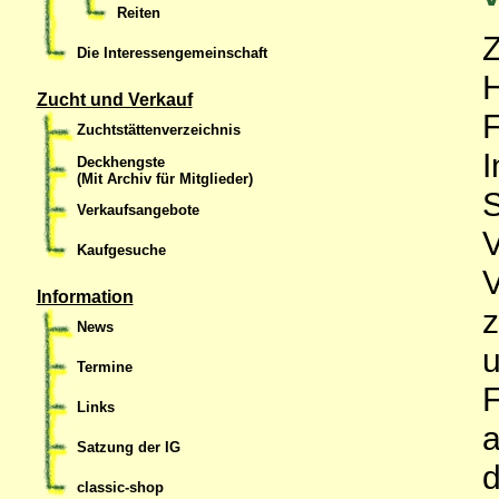
Reiten
Z
Die Interessengemeinschaft
H
Zucht und Verkauf
F
Zuchtstättenverzeichnis
I
Deckhengste
(Mit Archiv für Mitglieder)
S
Verkaufsangebote
V
Kaufgesuche
V
Information
z
News
u
Termine
F
Links
a
Satzung der IG
d
classic-shop