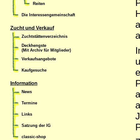
P
Reiten
H
Die Interessengemeinschaft
a
Zucht und Verkauf
a
Zuchtstättenverzeichnis
Deckhengste
I
(Mit Archiv für Mitglieder)
u
Verkaufsangebote
e
Kaufgesuche
P
Information
a
News
a
Termine
J
Links
P
Satzung der IG
classic-shop