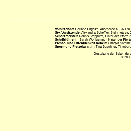
Vorsitzende:
Corinna Engelke, Ahornallee 40, 37170
Stv. Vorsitzende:
Alexandra Scheffler, Steinmetzstr
Schatzmeister:
Dennis Stepputat, Hinter der Pforte 
Schriftführerin:
Sarah Wohlgemuth, Hinter der Pforte
Presse- und Öffentlichkeitsarbeit:
Charlyn Sommerf
Sport- und Freizeitwartin:
Tina Buschner, Timoburg
Gestaltung der Seiten dur
© 2000