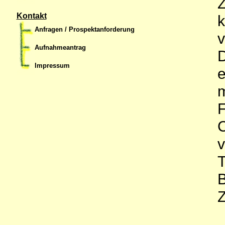
Z
Kontakt
k
Anfragen / Prospektanforderung
v
Aufnahmeantrag
D
Impressum
e
m
F
C
v
T
B