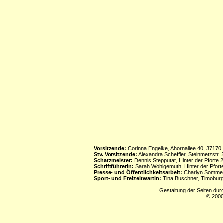
Vorsitzende:
Corinna Engelke, Ahornallee 40, 37170
Stv. Vorsitzende:
Alexandra Scheffler, Steinmetzstr
Schatzmeister:
Dennis Stepputat, Hinter der Pforte 
Schriftführerin:
Sarah Wohlgemuth, Hinter der Pforte
Presse- und Öffentlichkeitsarbeit:
Charlyn Sommerf
Sport- und Freizeitwartin:
Tina Buschner, Timoburg
Gestaltung der Seiten dur
© 2000