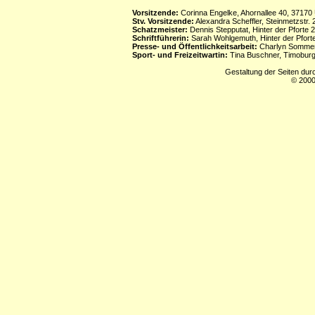
Vorsitzende:
Corinna Engelke, Ahornallee 40, 37170
Stv. Vorsitzende:
Alexandra Scheffler, Steinmetzstr
Schatzmeister:
Dennis Stepputat, Hinter der Pforte 
Schriftführerin:
Sarah Wohlgemuth, Hinter der Pforte
Presse- und Öffentlichkeitsarbeit:
Charlyn Sommerf
Sport- und Freizeitwartin:
Tina Buschner, Timoburg
Gestaltung der Seiten dur
© 2000