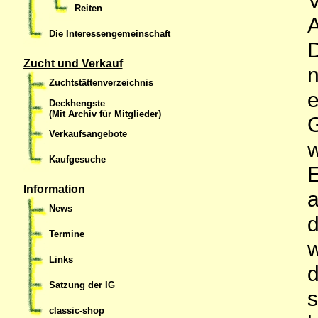
Reiten
A
Die Interessengemeinschaft
D
Zucht und Verkauf
n
Zuchtstättenverzeichnis
e
Deckhengste
(Mit Archiv für Mitglieder)
G
Verkaufsangebote
w
Kaufgesuche
Information
a
News
d
Termine
w
Links
d
Satzung der IG
s
classic-shop