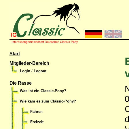
Start
Mitglieder-Bereich
Login / Logout
Die Rasse
N
Was ist ein Classic-Pony?
0
Wie kam es zum Classic-Pony?
C
Fahren
d
Freizeit
V