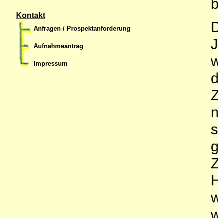
b
Kontakt
D
Anfragen / Prospektanforderung
J
Aufnahmeantrag
w
Impressum
d
Z
n
s
g
Z
H
w
w