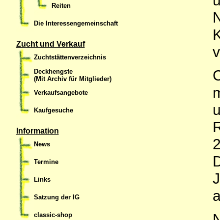
Reiten
N
Die Interessengemeinschaft
K
Zucht und Verkauf
v
Zuchtstättenverzeichnis
C
Deckhengste
(Mit Archiv für Mitglieder)
m
Verkaufsangebote
u
Kaufgesuche
R
Information
2
News
D
Termine
J
Links
a
Satzung der IG
N
classic-shop