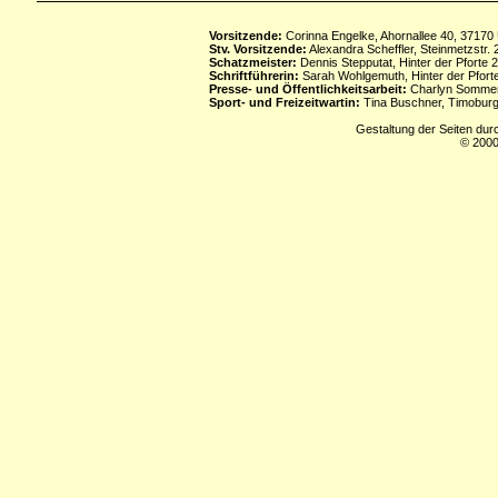
Vorsitzende:
Corinna Engelke, Ahornallee 40, 37170
Stv. Vorsitzende:
Alexandra Scheffler, Steinmetzstr
Schatzmeister:
Dennis Stepputat, Hinter der Pforte 
Schriftführerin:
Sarah Wohlgemuth, Hinter der Pforte
Presse- und Öffentlichkeitsarbeit:
Charlyn Sommerf
Sport- und Freizeitwartin:
Tina Buschner, Timoburg
Gestaltung der Seiten dur
© 2000