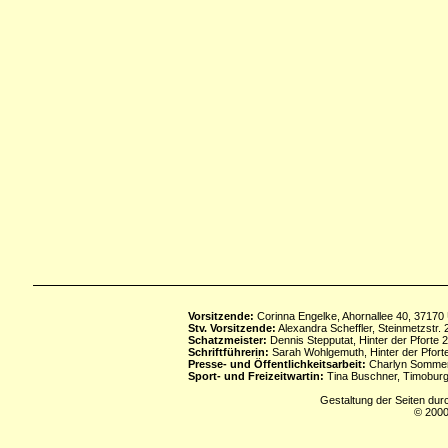
Vorsitzende:
Corinna Engelke, Ahornallee 40, 37170
Stv. Vorsitzende:
Alexandra Scheffler, Steinmetzstr
Schatzmeister:
Dennis Stepputat, Hinter der Pforte 
Schriftführerin:
Sarah Wohlgemuth, Hinter der Pforte
Presse- und Öffentlichkeitsarbeit:
Charlyn Sommerf
Sport- und Freizeitwartin:
Tina Buschner, Timoburg
Gestaltung der Seiten dur
© 2000