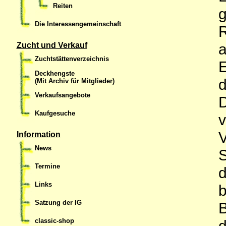
Reiten
Die Interessengemeinschaft
R
Zucht und Verkauf
Zuchtstättenverzeichnis
E
Deckhengste
(Mit Archiv für Mitglieder)
Verkaufsangebote
Kaufgesuche
v
Information
News
S
Termine
d
Links
Satzung der IG
classic-shop