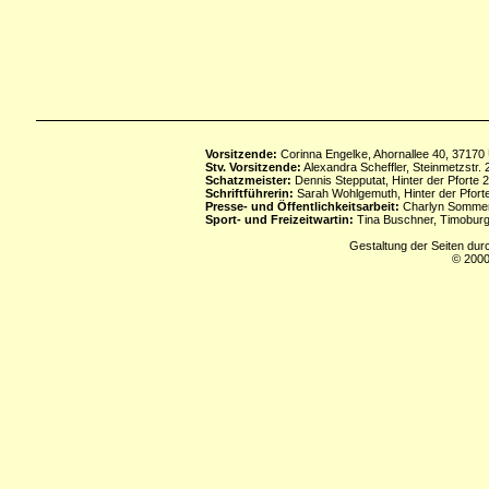
Vorsitzende:
Corinna Engelke, Ahornallee 40, 37170
Stv. Vorsitzende:
Alexandra Scheffler, Steinmetzstr
Schatzmeister:
Dennis Stepputat, Hinter der Pforte 
Schriftführerin:
Sarah Wohlgemuth, Hinter der Pforte
Presse- und Öffentlichkeitsarbeit:
Charlyn Sommerf
Sport- und Freizeitwartin:
Tina Buschner, Timoburg
Gestaltung der Seiten dur
© 2000